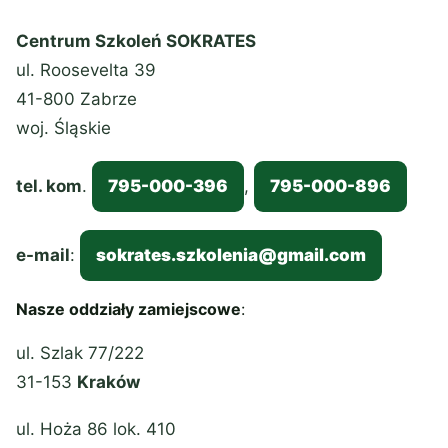
Centrum Szkoleń SOKRATES
ul. Roosevelta 39
41-800 Zabrze
woj. Śląskie
tel. kom
.
795-000-396
,
795-000-896
e-mail
:
sokrates.szkolenia@gmail.com
Nasze oddziały zamiejscowe
:
ul. Szlak 77/222
31-153
Kraków
ul. Hoża 86 lok. 410