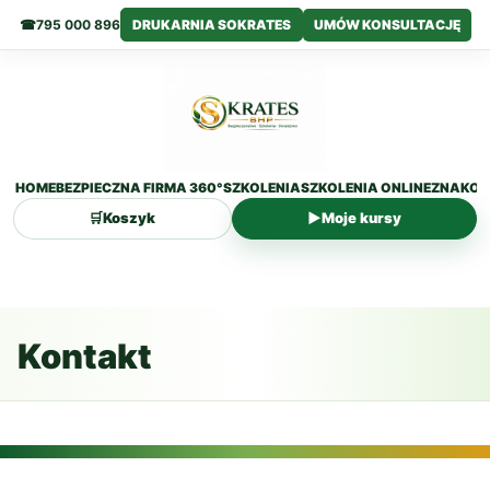
☎
795 000 896
DRUKARNIA SOKRATES
UMÓW KONSULTACJĘ
HOME
BEZPIECZNA FIRMA 360°
SZKOLENIA
SZKOLENIA ONLINE
ZNAKOW
🛒
Koszyk
▶
Moje kursy
Przejdź
do
treści
Kontakt