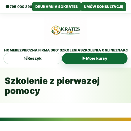
☎
795 000 896
DRUKARNIA SOKRATES
UMÓW KONSULTACJĘ
HOME
BEZPIECZNA FIRMA 360°
SZKOLENIA
SZKOLENIA ONLINE
ZNAKOW
🛒
Koszyk
▶
Moje kursy
Przejdź
do
Szkolenie z pierwszej
treści
pomocy