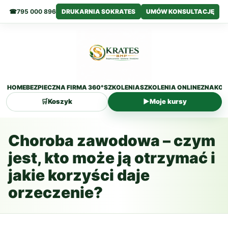
☎
795 000 896
DRUKARNIA SOKRATES
UMÓW KONSULTACJĘ
HOME
BEZPIECZNA FIRMA 360°
SZKOLENIA
SZKOLENIA ONLINE
ZNAKOW
🛒
Koszyk
▶
Moje kursy
Przejdź
do
Choroba zawodowa – czym
treści
jest, kto może ją otrzymać i
jakie korzyści daje
orzeczenie?