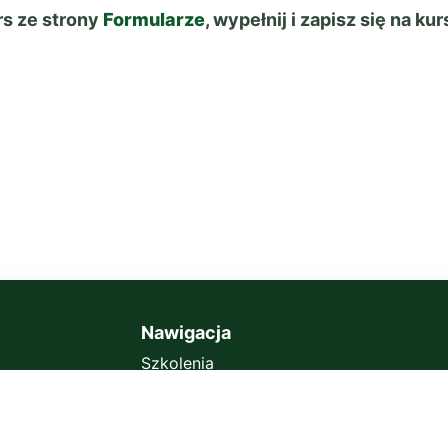
rs ze strony
Formularze
, wypełnij i zapisz się na kur
Nawigacja
Szkolenia
Platforma Szkoleniowa
Usługi
two oraz
Blog