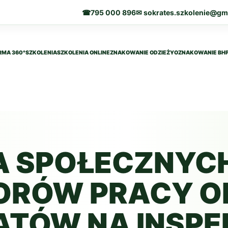
☎
795 000 896
✉ sokrates.szkolenie@gm
RMA 360°
SZKOLENIA
SZKOLENIA ONLINE
ZNAKOWANIE ODZIEŻY
OZNAKOWANIE BH
A SPOŁECZNYC
ORÓW PRACY O
ATÓW NA INSP