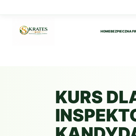
HOME
BEZPIECZNA FI
Przejdź
do
treści
KURS DL
INSPEKT
KANDYD