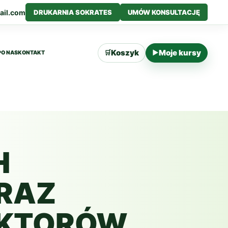
ail.com
DRUKARNIA SOKRATES
UMÓW KONSULTACJĘ
Koszyk
Moje kursy
🛒
▶
P
O NAS
KONTAKT
H
RAZ
EKTORÓW